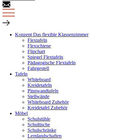
Konzept Das flexible Klassenzimmer
Flextafeln
Flexschiene
Flipchart
Spiegel Flextafeln
Pädagogische Flextafeln
Fahrgestell
Tafeln
Whiteboard
Kreidetafeln
Pinnwandtafeln
Stellwände
Whiteboard Zubehör
Kreidetafel Zubehör
Möbel
Schulstühle
Schultische
Schulschränke
Lernlandschaften