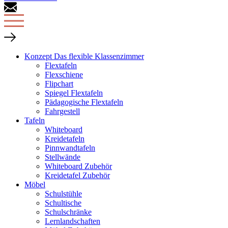
Konzept Das flexible Klassenzimmer
Flextafeln
Flexschiene
Flipchart
Spiegel Flextafeln
Pädagogische Flextafeln
Fahrgestell
Tafeln
Whiteboard
Kreidetafeln
Pinnwandtafeln
Stellwände
Whiteboard Zubehör
Kreidetafel Zubehör
Möbel
Schulstühle
Schultische
Schulschränke
Lernlandschaften