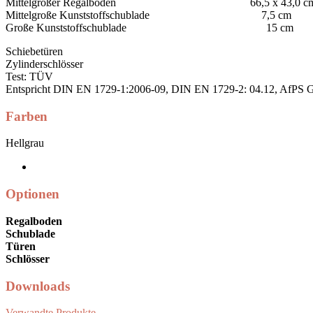
Mittelgroßer Regalboden 66,5 x 43,0 c
Mittelgroße Kunststoffschublade 7,5 cm
Große Kunststoffschublade 15 cm
Schiebetüren
Zylinderschlösser
Test: TÜV
Entspricht DIN EN 1729-1:2006-09, DIN EN 1729-2: 04.12, AfPS 
Farben
Hellgrau
Optionen
Regalboden
Schublade
Türen
Schlösser
Downloads
Verwandte Produkte