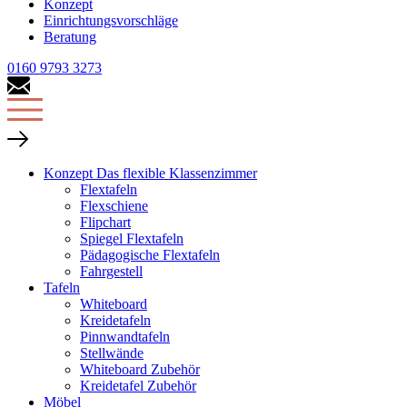
Konzept
Einrichtungsvorschläge
Beratung
0160 9793 3273
Konzept Das flexible Klassenzimmer
Flextafeln
Flexschiene
Flipchart
Spiegel Flextafeln
Pädagogische Flextafeln
Fahrgestell
Tafeln
Whiteboard
Kreidetafeln
Pinnwandtafeln
Stellwände
Whiteboard Zubehör
Kreidetafel Zubehör
Möbel