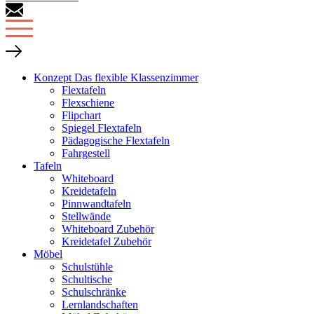
Konzept Das flexible Klassenzimmer
Flextafeln
Flexschiene
Flipchart
Spiegel Flextafeln
Pädagogische Flextafeln
Fahrgestell
Tafeln
Whiteboard
Kreidetafeln
Pinnwandtafeln
Stellwände
Whiteboard Zubehör
Kreidetafel Zubehör
Möbel
Schulstühle
Schultische
Schulschränke
Lernlandschaften